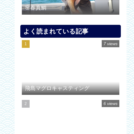
🌸春真鯛
よく読まれている記事
7 views
飛島マグロキャスティング
6 views