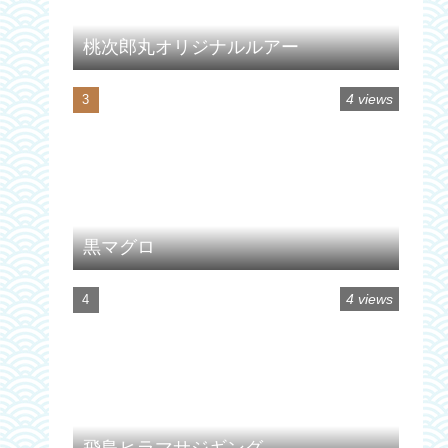
桃次郎丸オリジナルルアー
4 views
黒マグロ
4 views
飛島ヒラマサジギング