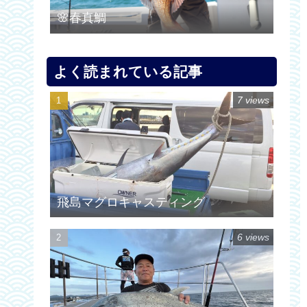
🌸春真鯛
よく読まれている記事
7 views
飛島マグロキャスティング
6 views