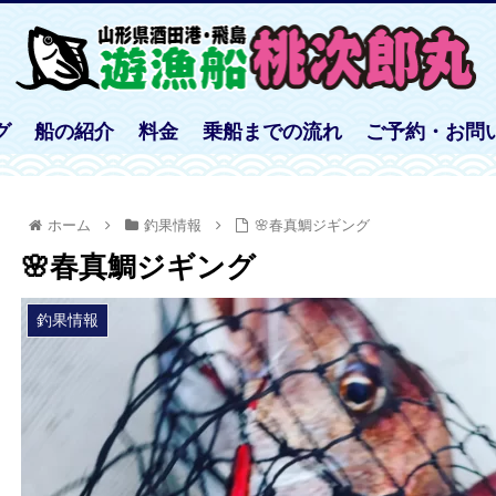
グ
船の紹介
料金
乗船までの流れ
ご予約・お問
ホーム
釣果情報
🌸春真鯛ジギング
🌸春真鯛ジギング
釣果情報