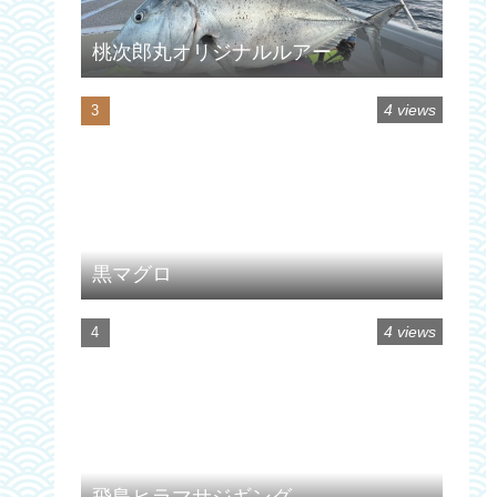
桃次郎丸オリジナルルアー
4 views
黒マグロ
4 views
飛島ヒラマサジギング