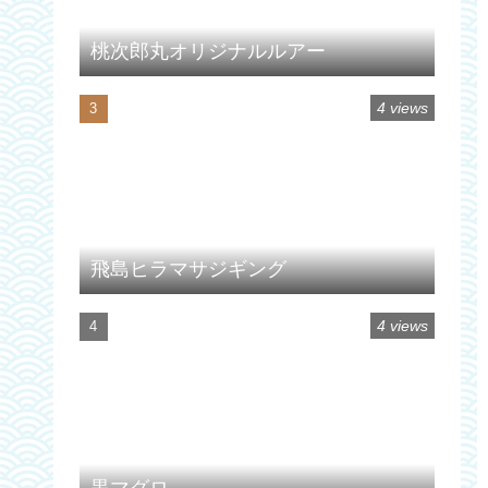
桃次郎丸オリジナルルアー
4 views
飛島ヒラマサジギング
4 views
黒マグロ