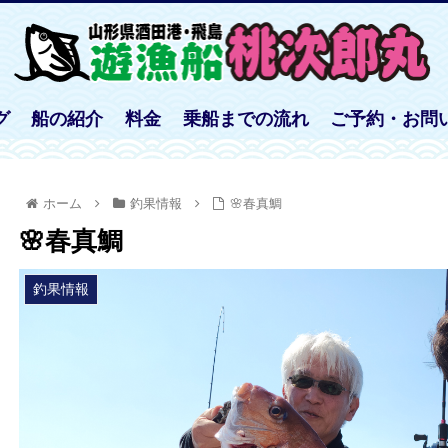
グ
船の紹介
料金
乗船までの流れ
ご予約・お問
ホーム
釣果情報
🌸春真鯛
🌸春真鯛
釣果情報