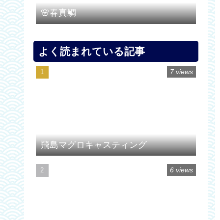
🌸春真鯛
よく読まれている記事
7 views
飛島マグロキャスティング
6 views