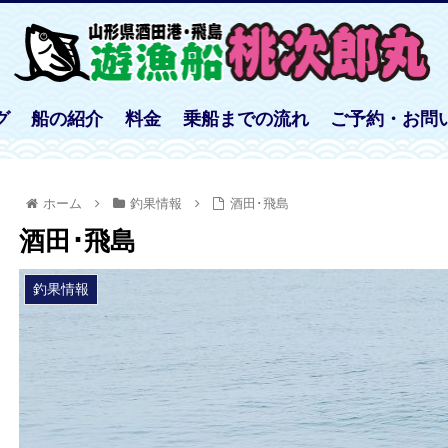
グ
船の紹介
料金
乗船までの流れ
ご予約・お問
ホーム
釣果情報
酒田･飛島
酒田･飛島
釣果情報