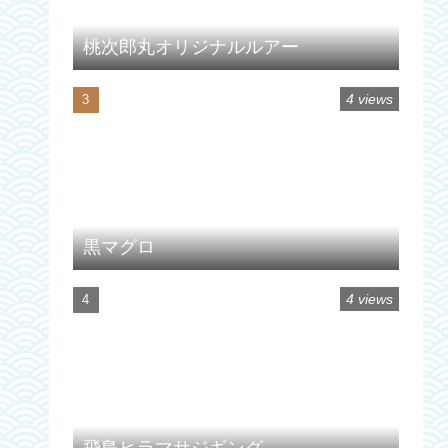
桃次郎丸オリジナルルアー
4 views
黒マグロ
4 views
飛島ヒラマサジギング