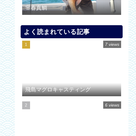
🌸春真鯛
よく読まれている記事
7 views
飛島マグロキャスティング
6 views