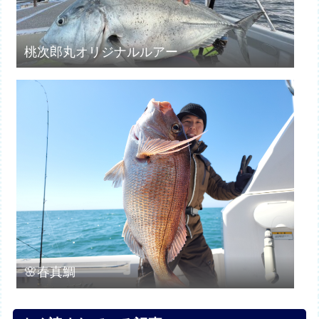
桃次郎丸オリジナルルアー
🌸春真鯛